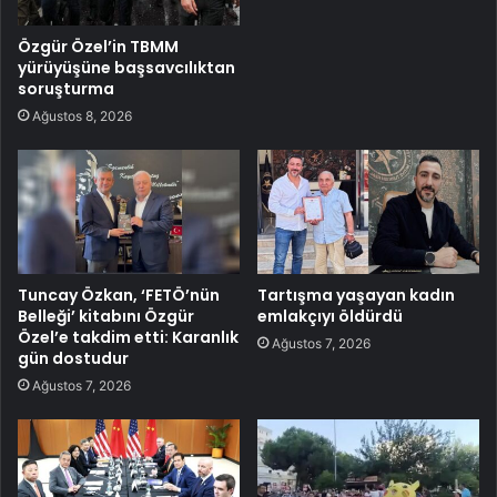
Özgür Özel’in TBMM
yürüyüşüne başsavcılıktan
soruşturma
Ağustos 8, 2026
Tuncay Özkan, ‘FETÖ’nün
Tartışma yaşayan kadın
Belleği’ kitabını Özgür
emlakçıyı öldürdü
Özel’e takdim etti: Karanlık
Ağustos 7, 2026
gün dostudur
Ağustos 7, 2026