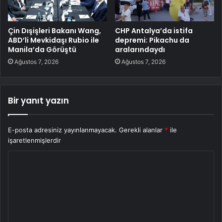
Çin Dışişleri Bakanı Wang,
CHP Antalya’da istifa
ABD’li Mevkidaşı Rubio ile
depremi: Pikachu da
Manila’da Görüştü
aralarındaydı
Ağustos 7, 2026
Ağustos 7, 2026
Bir yanıt yazın
E-posta adresiniz yayınlanmayacak.
Gerekli alanlar
*
ile
işaretlenmişlerdir
Y
o
r
u
m