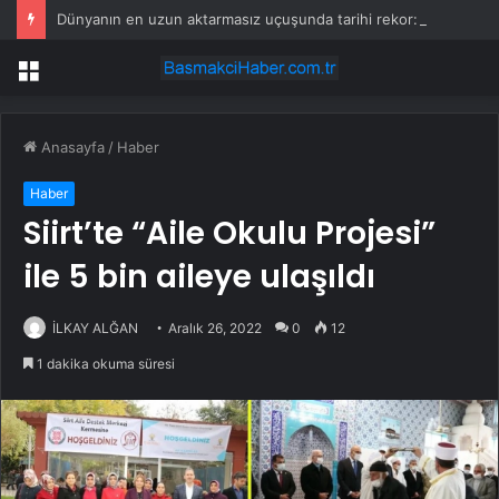
Dünyanın en uzun aktarmasız uçuşunda tarihi rekor: 24 saatten fazla havada kaldılar
Menü
Anasayfa
/
Haber
Haber
Siirt’te “Aile Okulu Projesi”
ile 5 bin aileye ulaşıldı
İLKAY ALĞAN
Aralık 26, 2022
0
12
1 dakika okuma süresi