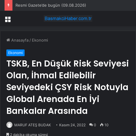
Resmi Gazete’de bugün (09.08.2026)
Menü
Anasayfa
/
Ekonomi
Ekonomi
TSKB, En Düşük Risk Seviyesi
Olan, İhmal Edilebilir
Seviyedeki ÇSY Risk Notuyla
Global Arenada En İyi
Bankalar Arasında
MARUF ATEŞ BUDAK
Kasım 24, 2022
0
10
2 dakika okuma süresi