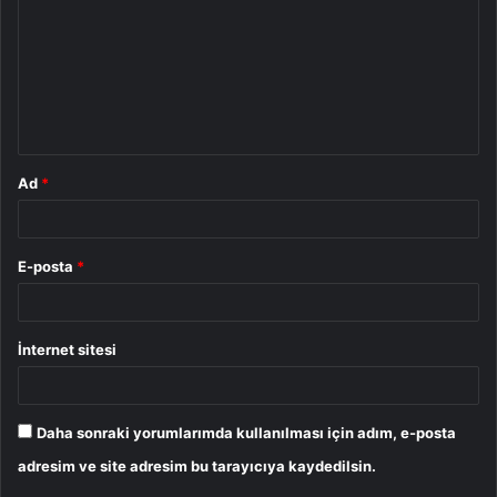
r
u
m
*
Ad
*
E-posta
*
İnternet sitesi
Daha sonraki yorumlarımda kullanılması için adım, e-posta
adresim ve site adresim bu tarayıcıya kaydedilsin.