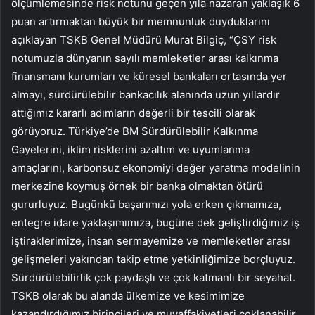
ölçümlemesinde risk notunu geçen yıla nazaran yaklaşık 6
puan artırmaktan büyük bir memnunluk duyduklarını
açıklayan TSKB Genel Müdürü Murat Bilgiç, “ÇSY risk
notumuzla dünyanın sayılı memleketler arası kalkınma
finansmanı kurumları ve küresel bankaları ortasında yer
almayı, sürdürülebilir bankacılık alanında uzun yıllardır
attığımız kararlı adımların değerli bir tescili olarak
görüyoruz. Türkiye’de BM Sürdürülebilir Kalkınma
Gayelerini, iklim risklerini azaltım ve uyumlanma
amaçlarını, karbonsuz ekonomiyi
değer yaratma modelinin
merkezine koymuş örnek bir banka olmaktan ötürü
gururluyuz. Bugünkü başarımızı yola erken çıkmamıza,
entegre idare yaklaşımımıza, bugüne dek geliştirdiğimiz iş
iştiraklerimize, insan sermayemize ve memleketler arası
gelişmeleri yakından takip etme yetkinliğimize borçluyuz.
Sürdürülebilirlik çok paydaşlı ve çok katmanlı bir seyahat.
TSKB olarak bu alanda ülkemize ve kesimimize
kazandırdığımız birincileri ve muvaffakiyetleri çoklanabilir